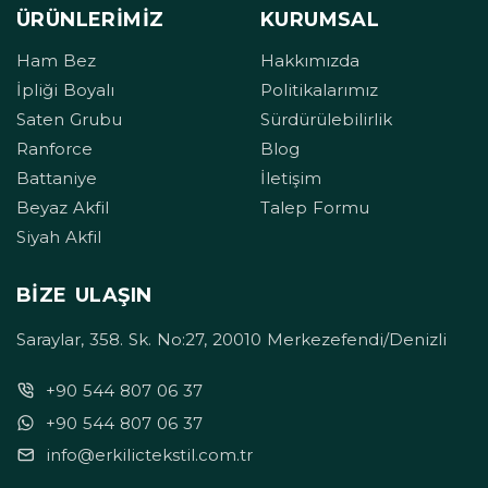
ÜRÜNLERIMIZ
KURUMSAL
Ham Bez
Hakkımızda
İpliği Boyalı
Politikalarımız
Saten Grubu
Sürdürülebilirlik
Ranforce
Blog
Battaniye
İletişim
Beyaz Akfil
Talep Formu
Siyah Akfil
BIZE ULAŞIN
Saraylar, 358. Sk. No:27, 20010 Merkezefendi/Denizli
+90 544 807 06 37
+90 544 807 06 37
info@erkilictekstil.com.tr